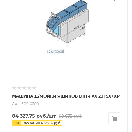
МАШИНА Д/МОЙКИ ЯЩИКОВ DIHR VX 231 SX+XP
Арт.: EQ210506
84 327.75
руб.
/шт
90 675
руб.
-
7
%
Экономия
6 347.25
руб.