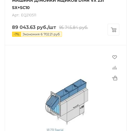
МАШИНА Д/МОЙКИ ЯЩИКОВ DIHR VX 231
SX+SC10
Арт.: EQ210511
89 043.63
руб.
/шт
95 745.84
руб.
-
7
%
Экономия
6 702.21
руб.