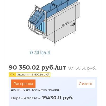
90 350.02
руб.
/шт
97 150.56
руб.
-
7
%
Экономия
6 800.54
руб.
Рассрочка
Лизинг
доступно для юридических лиц
19430.11 руб.
Первый платеж: