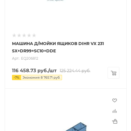
МАШИНА Д/МОЙКИ ЯЩИКОВ DIHR VX 231
SX+DR99+SC10+DDE
Арт.: EQ206812
116 458.73
руб.
/шт
125 224.44
руб.
-
7
%
Экономия
8 765.71
руб.