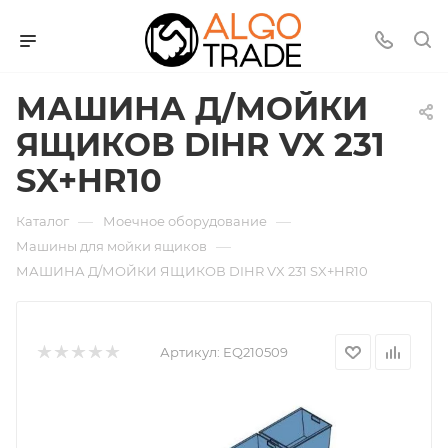
МАШИНА Д/МОЙКИ
ЯЩИКОВ DIHR VX 231
SX+HR10
—
—
Каталог
Моечное оборудование
—
Машины для мойки ящиков
МАШИНА Д/МОЙКИ ЯЩИКОВ DIHR VX 231 SX+HR10
Артикул:
EQ210509