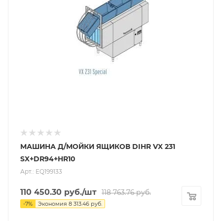
МАШИНА Д/МОЙКИ ЯЩИКОВ DIHR VX 231
SX+DR94+HR10
Арт.: EQ199133
110 450.30
руб.
/шт
118 763.76
руб.
-
7
%
Экономия
8 313.46
руб.