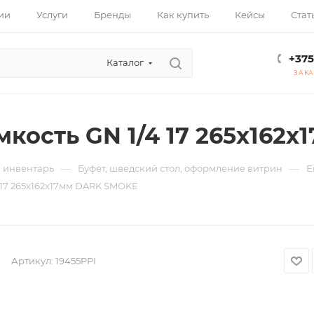
ии
Услуги
Бренды
Как купить
Кейсы
Стат
+375
Каталог
ЗАКА
мкость GN 1/4 17 265x162
—
—
и инвентарь
Буфет, шведский стол, оформление витрин
Е
 17 265x162x17мм DARK SMOKE
Артикул:
19455PPI