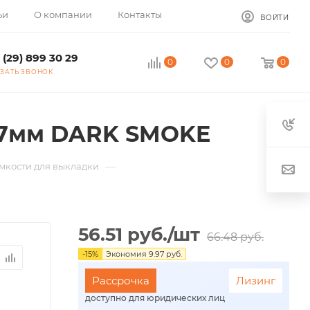
ьи
О компании
Контакты
ВОЙТИ
 (29) 899 30 29
0
0
0
ЗАТЬ ЗВОНОК
x17мм DARK SMOKE
—
мкости для выкладки
56.51
руб.
/шт
66.48
руб.
-
15
%
Экономия
9.97
руб.
Рассрочка
Лизинг
доступно для юридических лиц