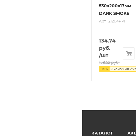
530x200x17мм
DARK SMOKE
Арт.: 21204PPI
134.74
руб.
/шт
158.52
руб.
-
15
%
Экономия
23.
КАТАЛОГ
АК