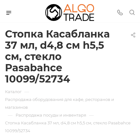
Стопка Касабланка
37 мл, d4,8 см h5,5
см, стекло
Pasabahce
10099/52734
—
Каталог
Распродажа оборудования для кафе, ресторанов и
магазинов
—
—
Распродажа посуды и инвентаря
Стопка Касабланка 37 мл, d4,8 см h5,5 см, стекло Pasabahce
10099/52734