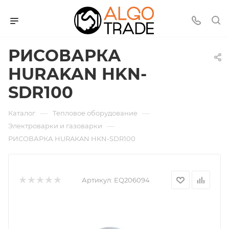
РИСОВАРКА
HURAKAN HKN-
SDR100
—
—
Каталог
Тепловое оборудование
—
Электроварки и газоварки
РИСОВАРКА HURAKAN HKN-SDR100
Артикул:
EQ206094