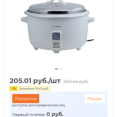
205.01
руб.
/шт
220.44
руб.
-
7
%
Экономия
15.43
руб.
Рассрочка
Лизинг
доступно для юридических лиц
0 руб.
Первый платеж: