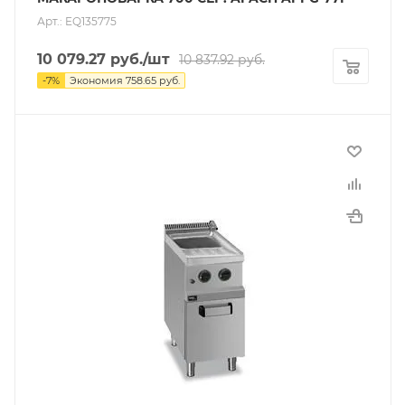
Арт.: EQ135775
10 079.27
руб.
/шт
10 837.92
руб.
-
7
%
Экономия
758.65
руб.