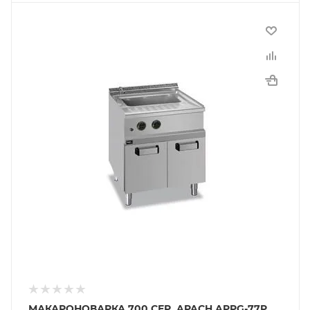
МАКАРОНОВАРКА 700 СЕР. APACH APPG-77P