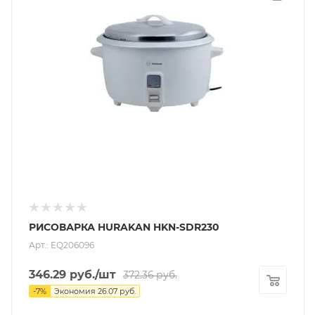
РИСОВАРКА HURAKAN HKN-SDR230
Арт.: EQ206096
346.29
руб.
/шт
372.36
руб.
-
7
%
Экономия
26.07
руб.