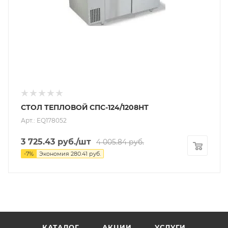
СТОЛ ТЕПЛОВОЙ СПС-124/1208НТ
Арт.: EQ178052
3 725.43
руб.
/шт
4 005.84
руб.
-
7
%
Экономия
280.41
руб.
КАТАЛОГ
АКЦИИ
УСЛУГИ