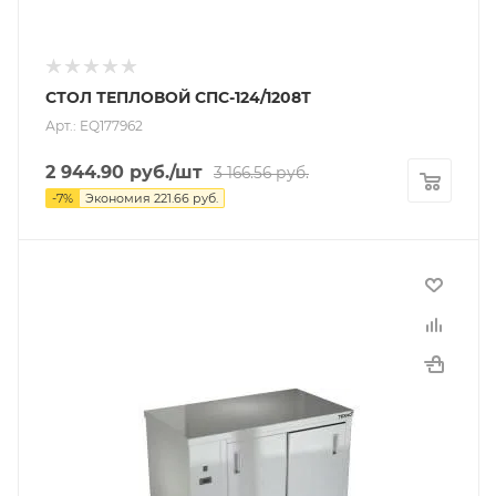
СТОЛ ТЕПЛОВОЙ СПС-124/1208Т
Арт.: EQ177962
2 944.90
руб.
/шт
3 166.56
руб.
-
7
%
Экономия
221.66
руб.