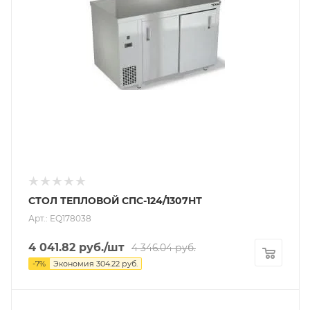
СТОЛ ТЕПЛОВОЙ СПС-124/1307НТ
Арт.: EQ178038
4 041.82
руб.
/шт
4 346.04
руб.
-
7
%
Экономия
304.22
руб.