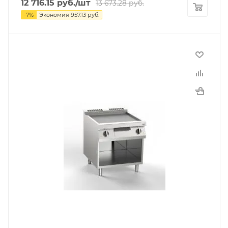
12 716.15
руб.
/шт
13 673.28
руб.
-
7
%
Экономия
957.13
руб.