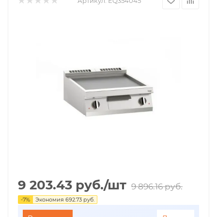
Артикул:
EQ354045
9 203.43
руб.
/шт
9 896.16
руб.
-
7
%
Экономия
692.73
руб.